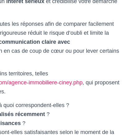
 un
intérêt sérieux
et crédibilise votre démarche
 toutes les réponses afin de comparer facilement
igoureuse réduit le risque d’oubli et limite la
communication claire avec
on en cas de coup de cœur ou pour lever certains
s territoires, telles
m/agence-immobiliere-ciney.php
, qui proposent
es.
à quoi correspondent-elles ?
éalisés récemment
?
isances
?
ont-elles satisfaisantes selon le moment de la