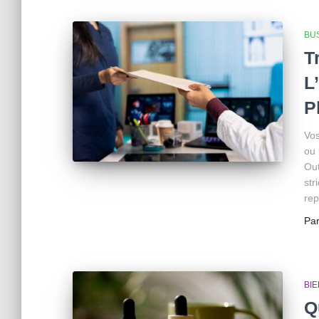
BU
T
L
P
Vos
ou 
Out
str
rep
Pa
BI
Q