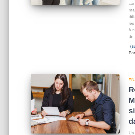
com
mau
dif
le
à n
de 
(s
Pa
FI
R
M
s
d
Un 