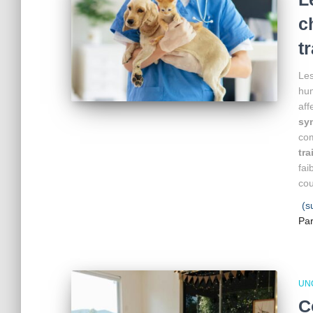
c
t
Le
hu
aff
sy
com
tra
fai
cou
(s
Pa
UN
C