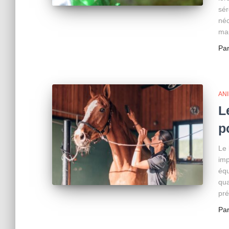
sér
néc
mau
Pa
AN
L
p
Le 
imp
équ
qua
pré
Pa