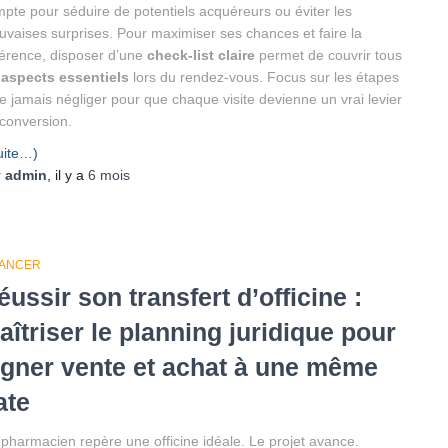
pte pour séduire de potentiels acquéreurs ou éviter les
vaises surprises. Pour maximiser ses chances et faire la
férence, disposer d’une
check-list claire
permet de couvrir tous
s
aspects essentiels
lors du rendez-vous. Focus sur les étapes
e jamais négliger pour que chaque visite devienne un vrai levier
conversion.
uite…)
r
admin
, il y a
6 mois
NANCER
éussir son transfert d’officine :
aîtriser le planning juridique pour
igner vente et achat à une même
ate
pharmacien repère une officine idéale. Le projet avance.