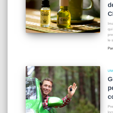
d
C
Ima
qui
pre
le 
Pa
UN
G
p
c
Pre
lor