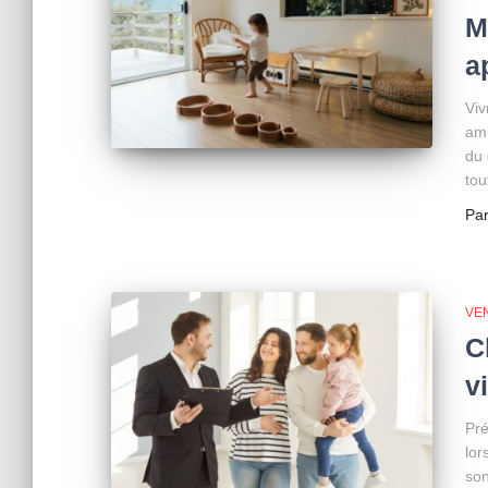
M
a
Viv
amb
du 
tou
Pa
VE
C
v
Pr
lor
son