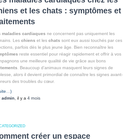
hiens et les chats : symptômes et
raitements
s
maladies cardiaques
ne concernent pas uniquement les
mains. Les
chiens
et les
chats
sont eux aussi touchés par ces
ections, parfois dès le plus jeune âge. Bien reconnaître les
mptômes
reste essentiel pour réagir rapidement et offrir à vos
pagnons une meilleure qualité de vie grâce aux bons
itements
. Beaucoup d’animaux masquent leurs signes de
blesse, alors il devient primordial de connaître les signes avant-
reurs des troubles du cœur.
uite…)
r
admin
, il y a
4 mois
CATEGORIZED
omment créer un espace