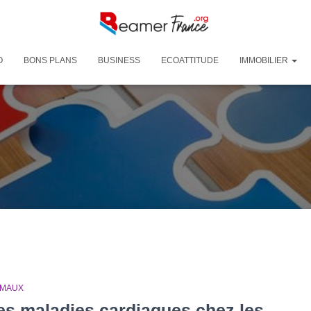
O
BONS PLANS
BUSINESS
ECOATTITUDE
IMMOBILIER
IMAUX
es maladies cardiaques chez les