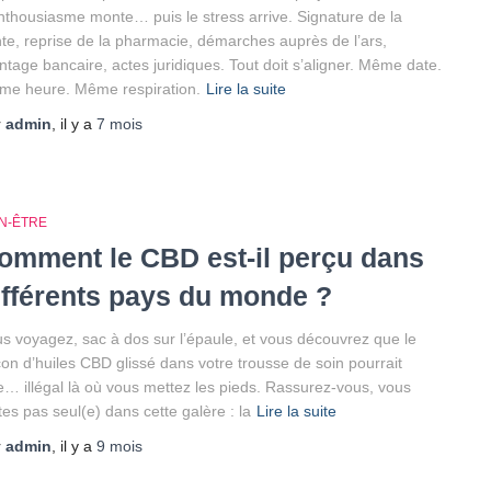
nthousiasme monte… puis le stress arrive. Signature de la
te, reprise de la pharmacie, démarches auprès de l’ars,
tage bancaire, actes juridiques. Tout doit s’aligner. Même date.
me heure. Même respiration.
Lire la suite
r
admin
, il y a
7 mois
EN-ÊTRE
omment le CBD est-il perçu dans
ifférents pays du monde ?
s voyagez, sac à dos sur l’épaule, et vous découvrez que le
con d’huiles CBD glissé dans votre trousse de soin pourrait
e… illégal là où vous mettez les pieds. Rassurez-vous, vous
tes pas seul(e) dans cette galère : la
Lire la suite
r
admin
, il y a
9 mois