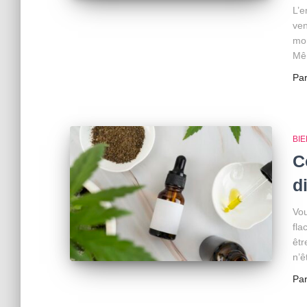
L’e
ven
mon
Mê
Pa
BI
C
d
Vou
fla
êtr
n’ê
Pa