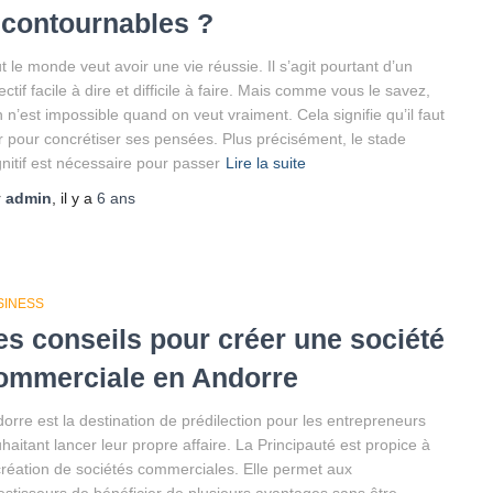
ncontournables ?
t le monde veut avoir une vie réussie. Il s’agit pourtant d’un
ectif facile à dire et difficile à faire. Mais comme vous le savez,
n n’est impossible quand on veut vraiment. Cela signifie qu’il faut
r pour concrétiser ses pensées. Plus précisément, le stade
nitif est nécessaire pour passer
Lire la suite
r
admin
, il y a
6 ans
SINESS
es conseils pour créer une société
ommerciale en Andorre
orre est la destination de prédilection pour les entrepreneurs
haitant lancer leur propre affaire. La Principauté est propice à
création de sociétés commerciales. Elle permet aux