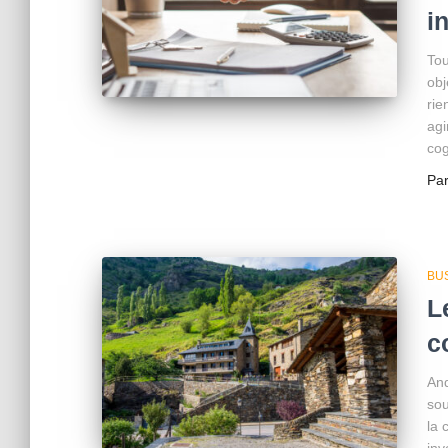
i
Tou
obj
rie
agi
cog
Pa
BU
L
c
And
sou
la 