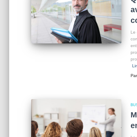
a
c
Le 
com
ent
pro
pro
Li
Pa
BU
M
e