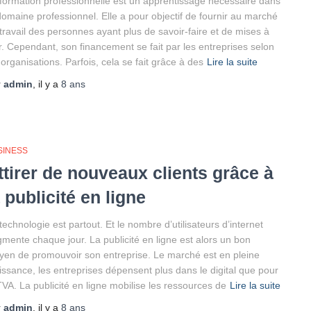
formation professionnelle est un apprentissage nécessaire dans
domaine professionnel. Elle a pour objectif de fournir au marché
travail des personnes ayant plus de savoir-faire et de mises à
r. Cependant, son financement se fait par les entreprises selon
 organisations. Parfois, cela se fait grâce à des
Lire la suite
r
admin
, il y a
8 ans
SINESS
ttirer de nouveaux clients grâce à
a publicité en ligne
technologie est partout. Et le nombre d’utilisateurs d’internet
mente chaque jour. La publicité en ligne est alors un bon
en de promouvoir son entreprise. Le marché est en pleine
issance, les entreprises dépensent plus dans le digital que pour
TVA. La publicité en ligne mobilise les ressources de
Lire la suite
r
admin
, il y a
8 ans