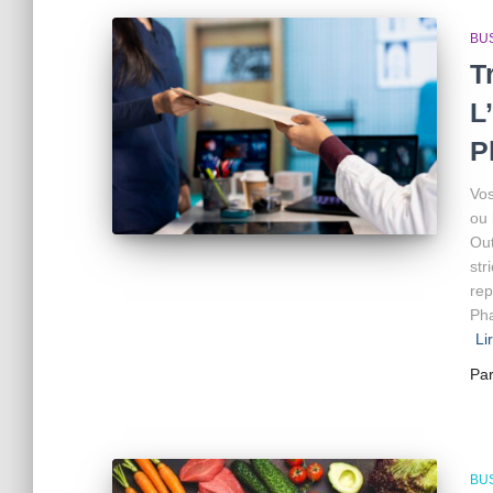
BU
T
L
P
Vos
ou 
Out
str
rep
Pha
Li
Pa
BU