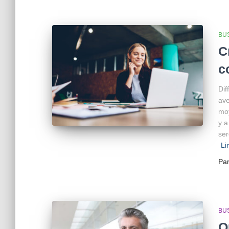
BU
C
c
Dif
ave
moy
y a
ser
Li
Pa
BU
Q