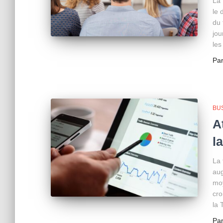
La 
le 
du 
jou
les
Pa
BU
A
l
La 
aug
moy
cro
la 
Pa