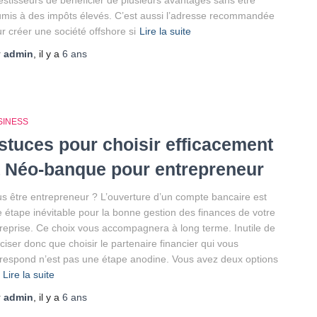
estisseurs de bénéficier de plusieurs avantages sans être
mis à des impôts élevés. C’est aussi l’adresse recommandée
r créer une société offshore si
Lire la suite
r
admin
, il y a
6 ans
SINESS
stuces pour choisir efficacement
a Néo-banque pour entrepreneur
s être entrepreneur ? L’ouverture d’un compte bancaire est
 étape inévitable pour la bonne gestion des finances de votre
reprise. Ce choix vous accompagnera à long terme. Inutile de
ciser donc que choisir le partenaire financier qui vous
respond n’est pas une étape anodine. Vous avez deux options
Lire la suite
r
admin
, il y a
6 ans