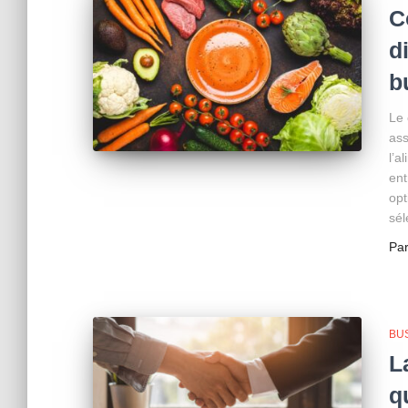
C
d
b
Le 
ass
l’a
ent
opt
sél
Pa
BU
L
q