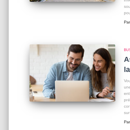
inv
sou
pou
Pa
BU
A
l
Vou
une
ent
pré
cor
sur
Pa