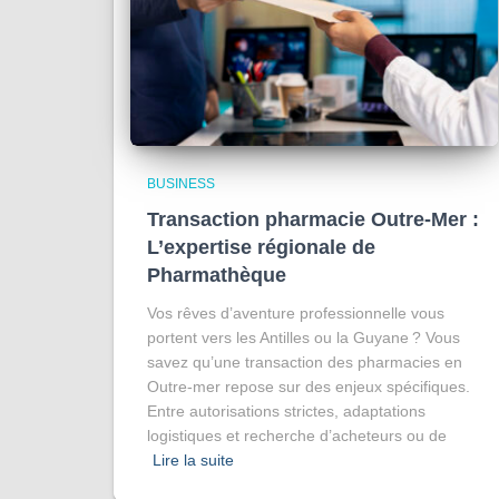
BUSINESS
Transaction pharmacie Outre-Mer :
L’expertise régionale de
Pharmathèque
Vos rêves d’aventure professionnelle vous
portent vers les Antilles ou la Guyane ? Vous
savez qu’une transaction des pharmacies en
Outre-mer repose sur des enjeux spécifiques.
Entre autorisations strictes, adaptations
logistiques et recherche d’acheteurs ou de
Lire la suite