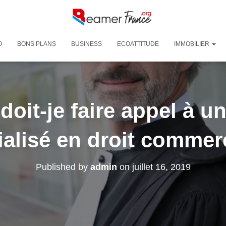
O
BONS PLANS
BUSINESS
ECOATTITUDE
IMMOBILIER
oit-je faire appel à u
ialisé en droit commerc
Published by
admin
on
juillet 16, 2019