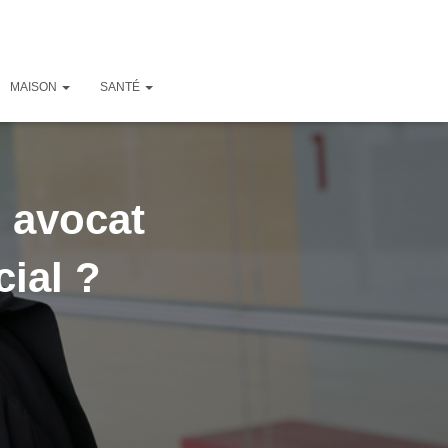
MAISON
SANTÉ
n avocat
ial ?